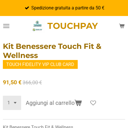
Vai
Spedizione gratuita a partire da 50 €
al
contenuto
TOUCHPAY
principale
Kit Benessere Touch Fit &
Wellness
TOUCH FIDELITY VIP CLUB CARD
91,50 €
366,00 €
Aggiungi al carrello
Kit Benessere Touch Fit & Wellness