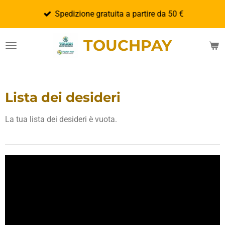
Vai
Spedizione gratuita a partire da 50 €
al
contenuto
TOUCHPAY
principale
Lista dei desideri
La tua lista dei desideri è vuota.