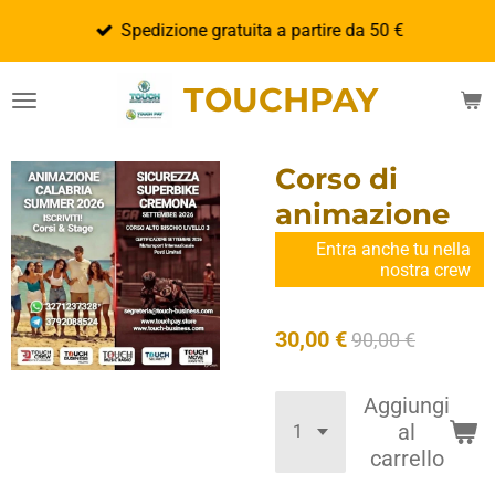
Vai
Spedizione gratuita a partire da 50 €
al
contenuto
TOUCHPAY
principale
Corso di
animazione
Entra anche tu nella
nostra crew
30,00 €
90,00 €
Aggiungi
al
carrello